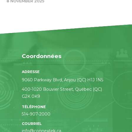
8 NOVEMBER 2025
Coordonnées
ADRESSE
9060 Parkway Blvd, Anjou (QC) H1J 1N5
400-1020 Bouvier Street, Québec (QC)
G2K 0K9
TÉLÉPHONE
514-907-2000
COURRIEL
info@connextek.ca